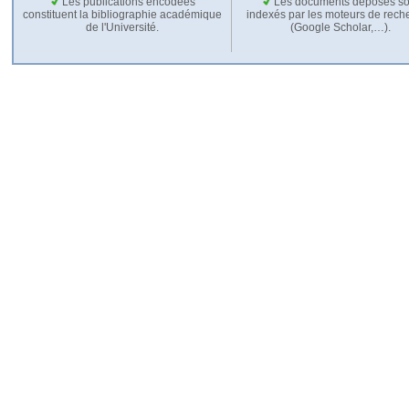
Les publications encodées
Les documents déposés so
constituent la bibliographie académique
indexés par les moteurs de rech
de l'Université.
(Google Scholar,…).