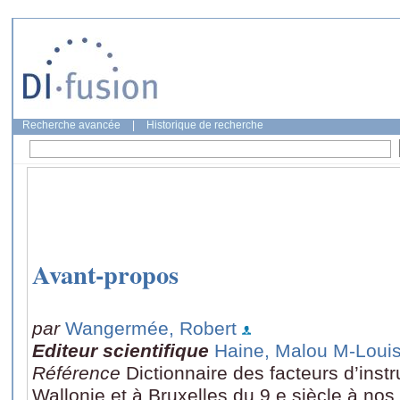
Recherche avancée
|
Historique de recherche
Avant-propos
par
Wangermée, Robert
Editeur scientifique
Haine, Malou M-Loui
Référence
Dictionnaire des facteurs d’ins
Wallonie et à Bruxelles du 9 e siècle à nos