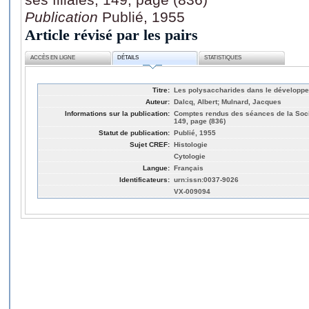
Publication
Publié, 1955
Article révisé par les pairs
ACCÈS EN LIGNE
DÉTAILS
STATISTIQUES
Titre:
Les polysaccharides dans le développem
Auteur:
Dalcq, Albert; Mulnard, Jacques
Informations sur la publication:
Comptes rendus des séances de la Sociét
149, page (836)
Statut de publication:
Publié, 1955
Sujet CREF:
Histologie
Cytologie
Langue:
Français
Identificateurs:
urn:issn:0037-9026
VX-009094