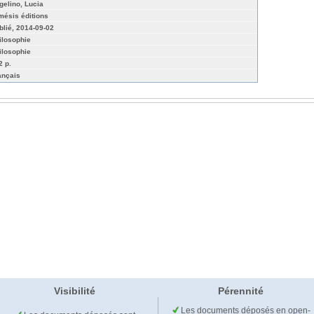
gelino, Lucia
mésis éditions
blié, 2014-09-02
ilosophie
ilosophie
2 p.
ançais
Visibilité
Pérennité
Les documents déposés en open-