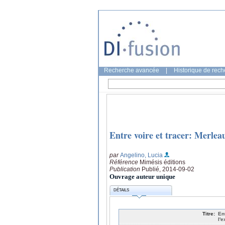
Recherche avancée
|
Historique de rec
Entre voire et tracer: Merlea
par
Angelino, Lucia
Référence
Mimésis éditions
Publication
Publié, 2014-09-02
Ouvrage auteur unique
DÉTAILS
Titre:
En
l'