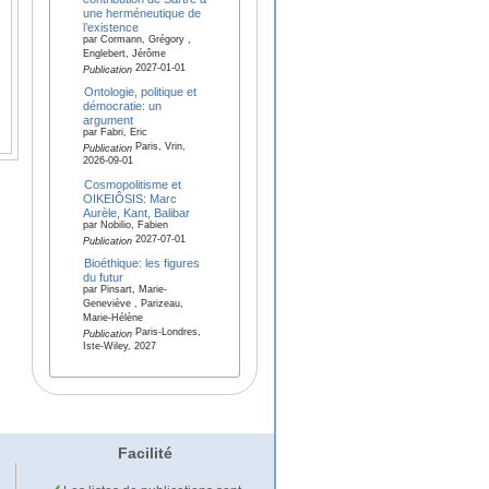
une herméneutique de
l’existence
par Cormann, Grégory ,
Englebert, Jérôme
2027-01-01
Publication
Ontologie, politique et
démocratie: un
argument
par Fabri, Eric
Paris, Vrin,
Publication
2026-09-01
Cosmopolitisme et
OIKEIÔSIS: Marc
Aurèle, Kant, Balibar
par Nobilio, Fabien
2027-07-01
Publication
Bioéthique: les figures
du futur
par Pinsart, Marie-
Geneviève , Parizeau,
Marie-Hélène
Paris-Londres,
Publication
Iste-Wiley, 2027
Facilité