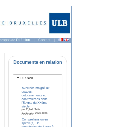
propos de DI-fusion
|
Contact
|
Documents en relation
DI-fusion
Averroès malgré lui :
usages,
détournements et
controverses dans
l'Egypte du XXème
siècle
par Zghal, Safia
2026-10-02
Publication
Compréhension en
spirale(s) : la
contribution de Sartre à