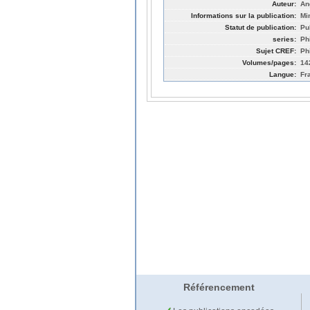
Auteur:
An
Informations sur la publication:
Mi
Statut de publication:
Pu
series:
Ph
Sujet CREF:
Ph
Volumes/pages:
14
Langue:
Fr
Référencement