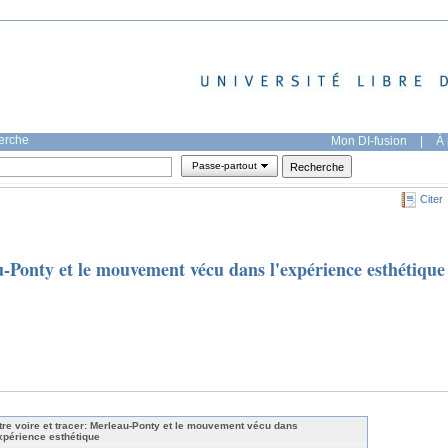
herche
Mon DI-fusion
|
À 
Passe-partout
Citer
u-Ponty et le mouvement vécu dans l'expérience esthétique
tre voire et tracer: Merleau-Ponty et le mouvement vécu dans
expérience esthétique