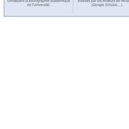
constituent la bibliographie académique
indexés par les moteurs de rech
de l'Université.
(Google Scholar,…).