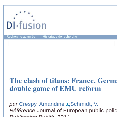
Recherche avancée
|
Historique de recherche
The clash of titans: France, Germ
double game of EMU reform
par
Crespy, Amandine
;Schmidt, V.
Référence
Journal of European public poli
Publication
Publié, 2014