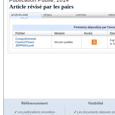
Article révisé par les pairs
ACCÈS EN LIGNE
DÉTAILS
CONTENU
STATI
Fichier(s) déposé(s) par l'enc
Fichier
Version
Accès
Des
CrespySchmidt
Full
ClashofTitans
Version publiée
or f
JEPP2014.pdf
Référencement
Visibilité
Les publications encodées
Les documents déposés so