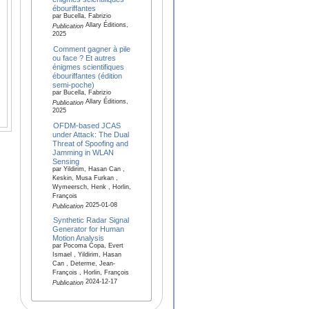
ébouriffantes
par Bucella, Fabrizio
Allary Éditions,
Publication
2025
Comment gagner à pile
ou face ? Et autres
énigmes scientifiques
ébouriffantes (édition
semi-poche)
par Bucella, Fabrizio
Allary Éditions,
Publication
2025
OFDM-based JCAS
under Attack: The Dual
Threat of Spoofing and
Jamming in WLAN
Sensing
par Yildirim, Hasan Can ,
Keskin, Musa Furkan ,
Wymeersch, Henk , Horlin,
François
2025-01-08
Publication
Synthetic Radar Signal
Generator for Human
Motion Analysis
par Pocoma Copa, Evert
Ismael , Yildirim, Hasan
Can , Determe, Jean-
François , Horlin, François
2024-12-17
Publication