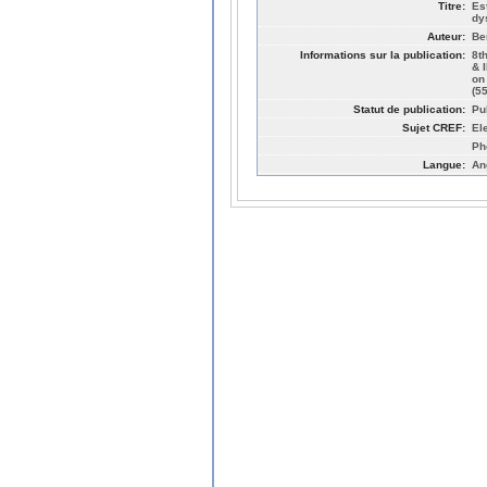
Titre:
Es
dy
Auteur:
Be
Informations sur la publication:
8t
& 
on
(5
Statut de publication:
Pu
Sujet CREF:
El
Ph
Langue:
An