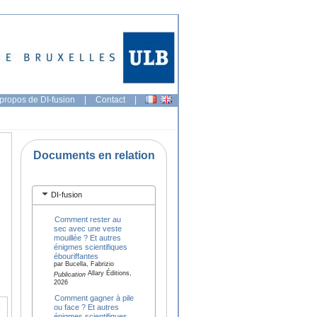
propos de DI-fusion
|
Contact
|
Documents en relation
DI-fusion
Comment rester au
sec avec une veste
mouillée ? Et autres
énigmes scientifiques
ébouriffantes
par Bucella, Fabrizio
Allary Éditions,
Publication
2026
Comment gagner à pile
ou face ? Et autres
énigmes scientifiques