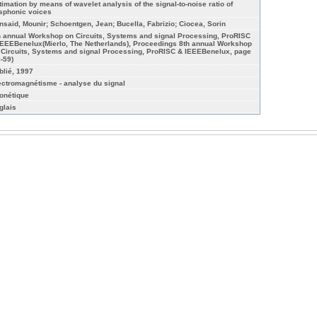
timation by means of wavelet analysis of the signal-to-noise ratio of
sphonic voices
nsaid, Mounir; Schoentgen, Jean; Bucella, Fabrizio; Ciocea, Sorin
h annual Workshop on Circuits, Systems and signal Processing, ProRISC
IEEEBenelux(Mierlo, The Netherlands), Proceedings 8th annual Workshop
 Circuits, Systems and signal Processing, ProRISC & IEEEBenelux, page
5-59)
blié, 1997
ectromagnétisme - analyse du signal
onétique
glais