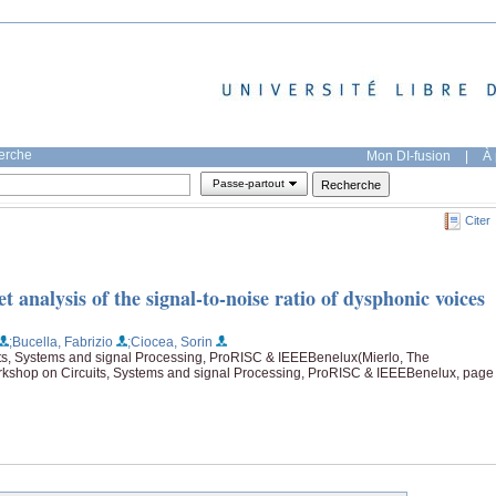
herche
Mon DI-fusion
|
À 
Passe-partout
Citer
 analysis of the signal-to-noise ratio of dysphonic voices
;Bucella, Fabrizio
;Ciocea, Sorin
ts, Systems and signal Processing, ProRISC & IEEEBenelux(Mierlo, The
rkshop on Circuits, Systems and signal Processing, ProRISC & IEEEBenelux, page