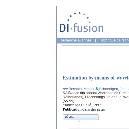
Recherche avancée
|
Historique de rec
Estimation by means of wavelet
par
Bensaid, Mounir
;Schoentgen, Jean
Référence
8th annual Workshop on Circui
Netherlands), Proceedings 8th annual Wo
(55-59)
Publication
Publié, 1997
Publication dans des actes
DÉTAILS