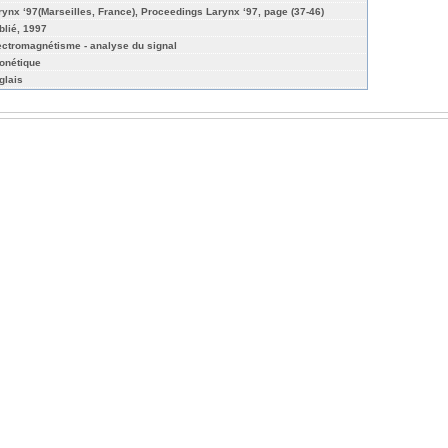
rynx ‘97(Marseilles, France), Proceedings Larynx ‘97, page (37-46)
blié, 1997
ectromagnétisme - analyse du signal
onétique
glais