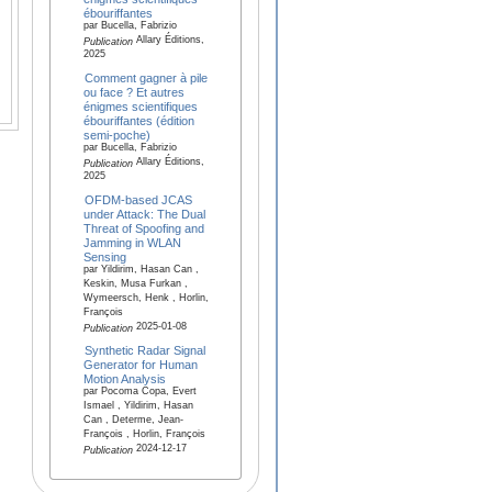
ébouriffantes
par Bucella, Fabrizio
Allary Éditions,
Publication
2025
Comment gagner à pile
ou face ? Et autres
énigmes scientifiques
ébouriffantes (édition
semi-poche)
par Bucella, Fabrizio
Allary Éditions,
Publication
2025
OFDM-based JCAS
under Attack: The Dual
Threat of Spoofing and
Jamming in WLAN
Sensing
par Yildirim, Hasan Can ,
Keskin, Musa Furkan ,
Wymeersch, Henk , Horlin,
François
2025-01-08
Publication
Synthetic Radar Signal
Generator for Human
Motion Analysis
par Pocoma Copa, Evert
Ismael , Yildirim, Hasan
Can , Determe, Jean-
François , Horlin, François
2024-12-17
Publication