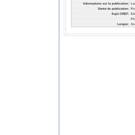
Informations sur la publication:
La
Statut de publication:
Pu
Sujet CREF:
El
Ph
Langue:
An