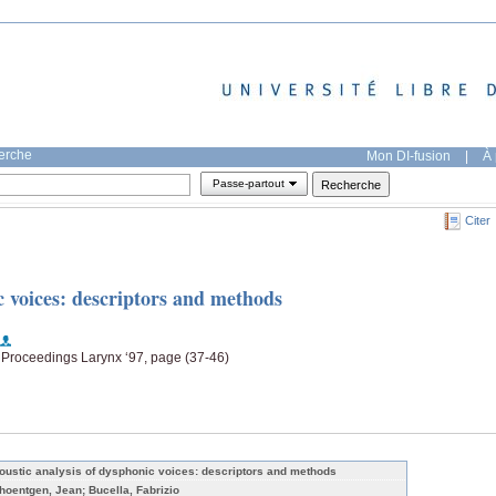
herche
Mon DI-fusion
|
À 
Passe-partout
Citer
c voices: descriptors and methods
, Proceedings Larynx ‘97, page (37-46)
oustic analysis of dysphonic voices: descriptors and methods
hoentgen, Jean; Bucella, Fabrizio