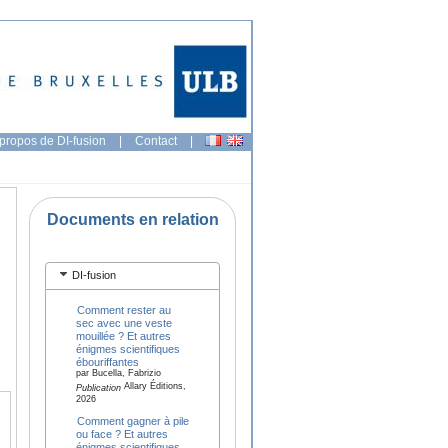
propos de DI-fusion
|
Contact
|
Documents en relation
DI-fusion
Comment rester au
sec avec une veste
mouillée ? Et autres
énigmes scientifiques
ébouriffantes
par Bucella, Fabrizio
Allary Éditions,
Publication
2026
Comment gagner à pile
ou face ? Et autres
énigmes scientifiques