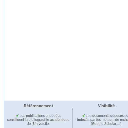
Référencement
Visibilité
Les publications encodées
Les documents déposés so
constituent la bibliographie académique
indexés par les moteurs de rech
de l'Université.
(Google Scholar,…).