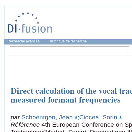
Recherche avancée
|
Historique de recherche
Direct calculation of the vocal tr
measured formant frequencies
par
Schoentgen, Jean
;Ciocea, Sorin
Référence
4th European Conference on S
Technology(Madrid, Spain), Proceedings 