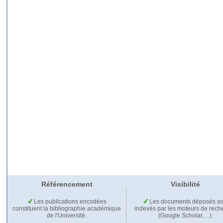
Référencement
Visibilité
Les publications encodées
Les documents déposés so
constituent la bibliographie académique
indexés par les moteurs de rech
de l'Université.
(Google Scholar,…).