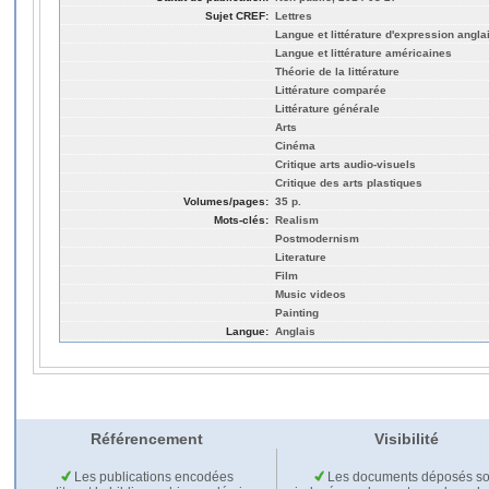
Sujet CREF:
Lettres
Langue et littérature d'expression angla
Langue et littérature américaines
Théorie de la littérature
Littérature comparée
Littérature générale
Arts
Cinéma
Critique arts audio-visuels
Critique des arts plastiques
Volumes/pages:
35 p.
Mots-clés:
Realism
Postmodernism
Literature
Film
Music videos
Painting
Langue:
Anglais
Référencement
Visibilité
Les publications encodées
Les documents déposés so