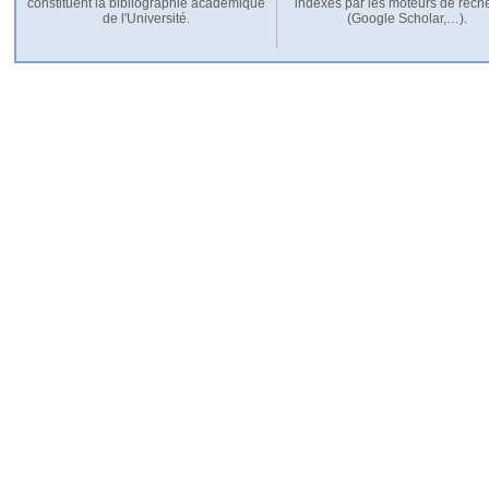
constituent la bibliographie académique
indexés par les moteurs de rech
de l'Université.
(Google Scholar,…).