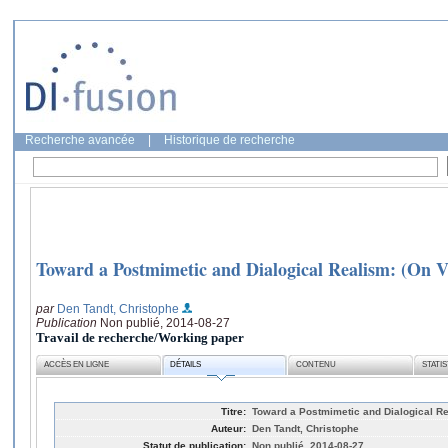
Recherche avancée
|
Historique de recherche
Toward a Postmimetic and Dialogical Realism: (On V
par
Den Tandt, Christophe
Publication
Non publié, 2014-08-27
Travail de recherche/Working paper
ACCÈS EN LIGNE
DÉTAILS
CONTENU
STATI
Titre:
Toward a Postmimetic and Dialogical Re
Auteur:
Den Tandt, Christophe
Statut de publication:
Non publié, 2014-08-27