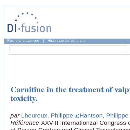
Recherche avancée
|
Historique de recherche
Carnitine in the treatment of val
toxicity.
par
Lheureux, Philippe
;Hantson, Philippe
Référence
XXVIII Internationzal Congress 
of Poison Centres and Clinical Toxicologi