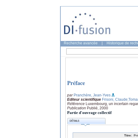
Recherche avancée
|
Historique de rec
Préface
par
Pranchère, Jean-Yves
Editeur scientifique
Frisoni, Claude
;Toma
Référence
Luxembourg, un incertain regar
Publication
Publié, 2000
Partie d'ouvrage collectif
DÉTAILS
Titre:
Pr