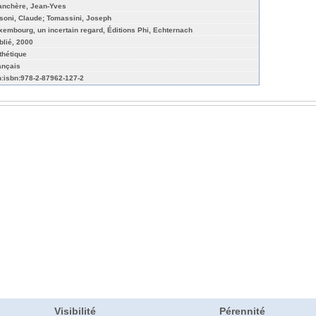
anchère, Jean-Yves
isoni, Claude; Tomassini, Joseph
xembourg, un incertain regard, Éditions Phi, Echternach
blié, 2000
thétique
ançais
n:isbn:978-2-87962-127-2
Visibilité
Pérennité