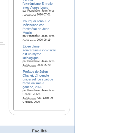
l’extrémisme:Entretien
avec Agnès Louis
par Pranchère, Jean-Yves
2026-07-01
Publication
Pourquoi Jean-Luc
Mélenchon est
l’antithèse de Jean
Moulin
par Pranchère, Jean-Yves
2026-06-15
Publication
L’idée d’une
souveraineté indivisible
est un mythe
idéologique
par Pranchère, Jean-Yves
2026-05-20
Publication
Préface de Julien
Chanet, L’Incendie
universel. Le sujet de
l’antisionisme à
gauche, 2026
par Pranchère, Jean-Yves ,
Chanet, Julien
Albi, Crise et
Publication
Critique, 2026
Facilité