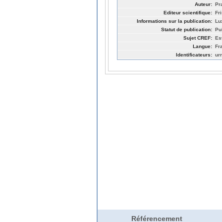
Auteur:
Pr
Editeur scientifique:
Fr
Informations sur la publication:
Lu
Statut de publication:
Pu
Sujet CREF:
Es
Langue:
Fr
Identificateurs:
ur
Référencement