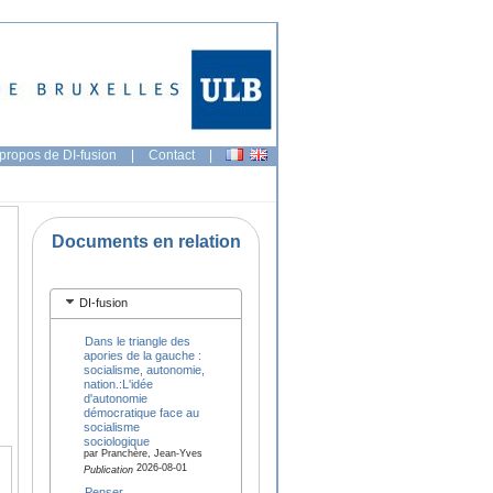
propos de DI-fusion
|
Contact
|
Documents en relation
DI-fusion
Dans le triangle des
apories de la gauche :
socialisme, autonomie,
nation.:L'idée
d'autonomie
démocratique face au
socialisme
sociologique
par Pranchère, Jean-Yves
2026-08-01
Publication
Penser