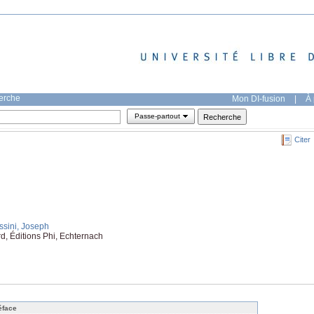
herche
Mon DI-fusion
|
À 
Passe-partout
Citer
ssini, Joseph
d, Éditions Phi, Echternach
éface