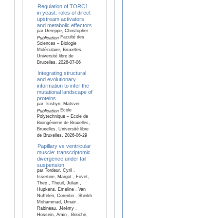
Regulation of TORC1
in yeast: roles of direct
upstream activators
and metabolic effectors
par Dereppe, Christopher
Faculté des
Publication
Sciences – Biologie
Moléculaire, Bruxelles,
Université libre de
Bruxelles, 2026-07-06
Integrating structural
and evolutionary
information to infer the
mutational landscape of
proteins
par Tsishyn, Matsvei
Ecole
Publication
Polytechnique – Ecole de
Bioingénierie de Bruxelles,
Bruxelles, Université libre
de Bruxelles, 2026-06-29
Papillary vs ventricular
muscle: transcriptomic
divergence under tail
suspension
par Tordeur, Cyril ,
Issertine, Margot , Fovet,
Theo , Theuil, Julian ,
Hupkens, Emeline , Van
Nuffelen, Corentin , Sheikh
Mohammad, Umair ,
Rabineau, Jérémy ,
Hossein, Amin , Brioche,