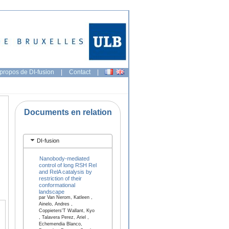
propos de DI-fusion
|
Contact
|
Documents en relation
DI-fusion
Nanobody-mediated
control of long RSH Rel
and RelA catalysis by
restriction of their
conformational
landscape
par Van Nerom, Katleen ,
Ainelo, Andres ,
Coppieters'T Wallant, Kyo
, Talavera Perez, Ariel ,
Echemendia Blanco,