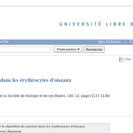
herche
Mon DI-fusion
|
À 
Passe-partout
Citer
 dans les érythrocytes d’oiseaux
la Société de biologie et de ses filiales, 140, 12, page (1137-1138)
r la répartition du calcium dans les érythrocytes d’oiseaux
ener, Raymond