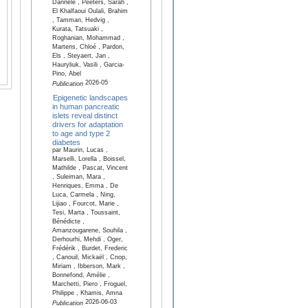
Dannele , Peeters, Sarah ,
El Khalfaoui Oulali, Brahim
, Tamman, Hedvig ,
Kurata, Tatsuaki ,
Roghanian, Mohammad ,
Martens, Chloé , Pardon,
Els , Steyaert, Jan ,
Hauryliuk, Vasili , Garcia-
Pino, Abel
2026-05
Publication
Epigenetic landscapes
in human pancreatic
islets reveal distinct
drivers for adaptation
to age and type 2
diabetes
par Maurin, Lucas ,
Marselli, Lorella , Boissel,
Mathilde , Pascat, Vincent
, Suleiman, Mara ,
Henriques, Emma , De
Luca, Carmela , Ning,
Lijiao , Fourcot, Marie ,
Tesi, Marta , Toussaint,
Bénédicte ,
Amanzougarene, Souhila ,
Derhourhi, Mehdi , Oger,
Frédérik , Burdet, Frederic
, Canouil, Mickaël , Cnop,
Miriam , Ibberson, Mark ,
Bonnefond, Amélie ,
Marchetti, Piero , Froguel,
Philippe , Khamis, Amna
2026-06-03
Publication