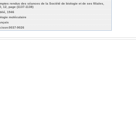
mptes rendus des séances de la Société de biologie et de ses filiales,
0, 12, page (1137-1138)
blié, 1946
ologie moléculaire
ançais
n:issn:0037-9026