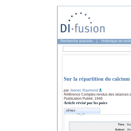
Recherche avancée
|
Historique de rec
Sur la répartition du calcium
par
Jeener, Raymond
Référence
Comptes rendus des séances de 
Publication
Publié, 1946
Article révisé par les pairs
DÉTAILS
Titre:
Su
Auteur:
Je