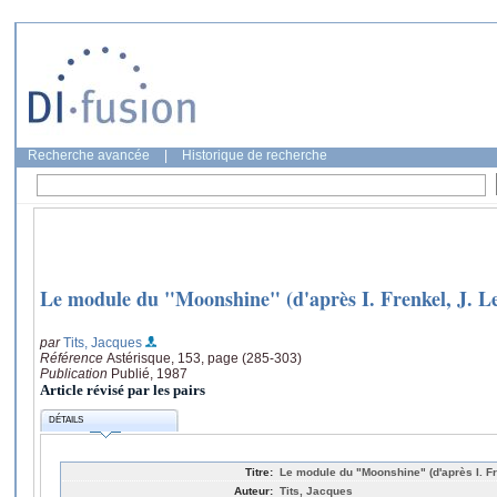
Recherche avancée
|
Historique de recherche
Le module du "Moonshine" (d'après I. Frenkel, J. 
par
Tits, Jacques
Référence
Astérisque, 153, page (285-303)
Publication
Publié, 1987
Article révisé par les pairs
DÉTAILS
Titre:
Le module du "Moonshine" (d'après I. F
Auteur:
Tits, Jacques