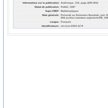
Informations sur la publication:
Astérisque, 153, page (285-303)
Statut de publication:
Publié, 1987
Sujet CREF:
Mathématiques
Note générale:
Présenté au Séminaire Bourbaki, juin 19
684.archive.numdam.org/article/SB_19
Langue:
Français
Identificateurs:
urn:issn:0303-1179