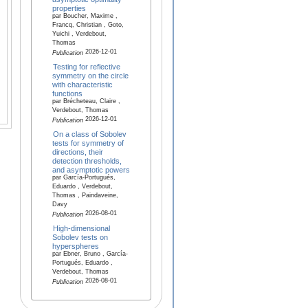
properties
par Boucher, Maxime ,
Francq, Christian , Goto,
Yuichi , Verdebout,
Thomas
2026-12-01
Publication
Testing for reflective
symmetry on the circle
with characteristic
functions
par Brécheteau, Claire ,
Verdebout, Thomas
2026-12-01
Publication
On a class of Sobolev
tests for symmetry of
directions, their
detection thresholds,
and asymptotic powers
par García-Portugués,
Eduardo , Verdebout,
Thomas , Paindaveine,
Davy
2026-08-01
Publication
High-dimensional
Sobolev tests on
hyperspheres
par Ebner, Bruno , García-
Portugués, Eduardo ,
Verdebout, Thomas
2026-08-01
Publication