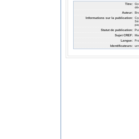
Titre:
Gr
dé
Auteur:
Br
Informations sur la publication:
Co
Sé
pa
Statut de publication:
Pu
Sujet CREF:
Ma
Langue:
Fr
Identificateurs:
ur