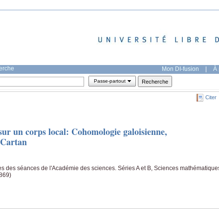
herche
Mon DI-fusion
|
À 
Passe-partout
Citer
sur un corps local: Cohomologie galoisienne,
 Cartan
 des séances de l'Académie des sciences. Séries A et B, Sciences mathématique
-869)