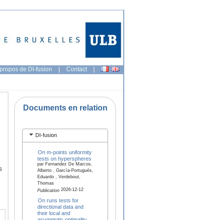
propos de DI-fusion
|
Contact
|
Documents en relation
DI-fusion
On m-points uniformity
tests on hyperspheres
par Fernandez De Marcos,
s
Alberto , García-Portugués,
Eduardo , Verdebout,
Thomas
2026-12-12
Publication
On runs tests for
directional data and
their local and
asymptotic optimality