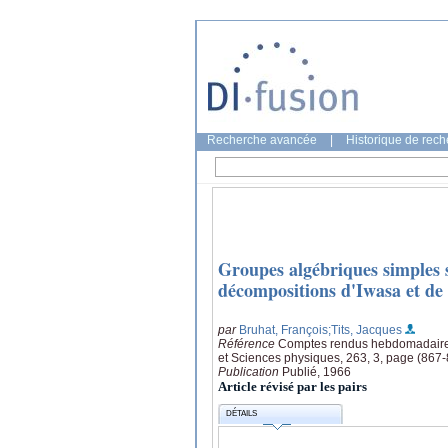
Recherche avancée
|
Historique de rec
Groupes algébriques simples 
décompositions d'Iwasa et de
par
Bruhat, François
;Tits, Jacques
Référence
Comptes rendus hebdomadaires
et Sciences physiques, 263, 3, page (867
Publication
Publié, 1966
Article révisé par les pairs
DÉTAILS