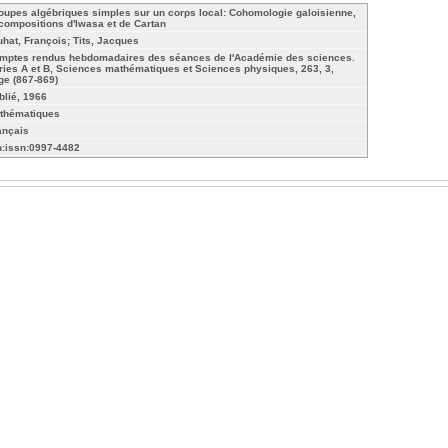
oupes algébriques simples sur un corps local: Cohomologie galoisienne,
compositions d'Iwasa et de Cartan
uhat, François; Tits, Jacques
mptes rendus hebdomadaires des séances de l'Académie des sciences.
ries A et B, Sciences mathématiques et Sciences physiques, 263, 3,
ge (867-869)
blié, 1966
thématiques
ançais
n:issn:0997-4482