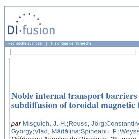
Recherche avancée
|
Historique de recherche
Noble internal transport barriers
subdiffusion of toroidal magnetic f
par
Misguich, J. H.
;Reuss, Jörg
;Constanti
György
;Vlad, Mǎdǎlina
;Spineanu, F.
;Weyss
Référence
Annales de Physique, 28, page 