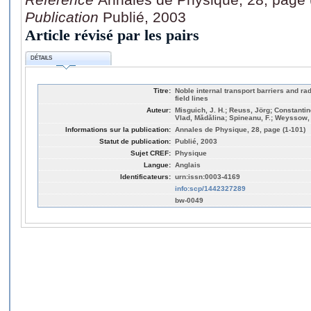
Publication
Publié, 2003
Article révisé par les pairs
DÉTAILS
Titre:
Noble internal transport barriers and rad
field lines
Auteur:
Misguich, J. H.; Reuss, Jörg; Constanti
Vlad, Mǎdǎlina; Spineanu, F.; Weyssow,
Informations sur la publication:
Annales de Physique, 28, page (1-101)
Statut de publication:
Publié, 2003
Sujet CREF:
Physique
Langue:
Anglais
Identificateurs:
urn:issn:0003-4169
info:scp/1442327289
bw-0049