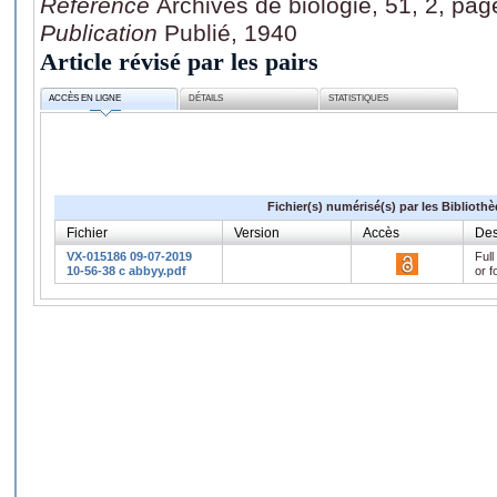
Référence
Archives de biologie, 51, 2, pa
Publication
Publié, 1940
Article révisé par les pairs
ACCÈS EN LIGNE
DÉTAILS
STATISTIQUES
Fichier(s) numérisé(s) par les Biblioth
Fichier
Version
Accès
Des
VX-015186 09-07-2019
Full
10-56-38 c abbyy.pdf
or f