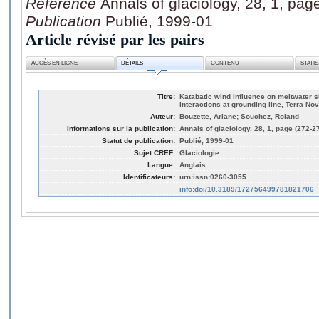
Référence
Annals of glaciology, 28, 1, pag
Publication
Publié, 1999-01
Article révisé par les pairs
ACCÈS EN LIGNE
DÉTAILS
CONTENU
STATI
Titre:
Katabatic wind influence on meltwater su
interactions at grounding line, Terra No
Auteur:
Bouzette, Ariane; Souchez, Roland
Informations sur la publication:
Annals of glaciology, 28, 1, page (272-2
Statut de publication:
Publié, 1999-01
Sujet CREF:
Glaciologie
Langue:
Anglais
Identificateurs:
urn:issn:0260-3055
info:doi/10.3189/172756499781821706