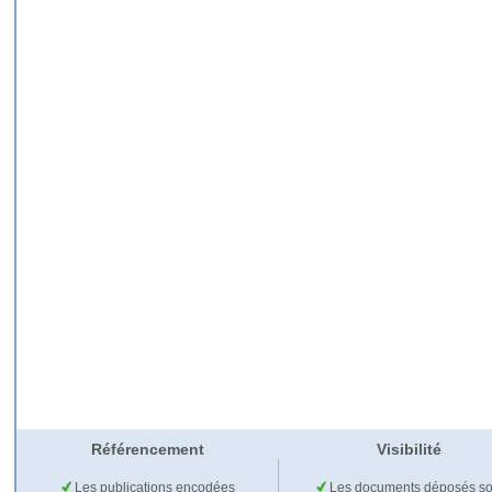
Référencement
Visibilité
Les publications encodées
Les documents déposés so