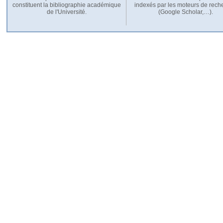
constituent la bibliographie académique
indexés par les moteurs de rech
de l'Université.
(Google Scholar,…).