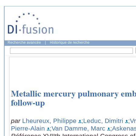
Recherche avancée
|
Historique de recherche
Metallic mercury pulmonary embo
follow-up
par
Lheureux, Philippe
;Leduc, Dimitri
;V
Pierre-Alain
;Van Damme, Marc
;Askenas
Référence
XVIIth International Congress o