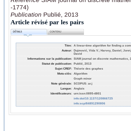
-1774)
Publication
Publié, 2013
Article révisé par les pairs
DÉTAILS
CONTENU
Titre:
A linear-time algorithm for finding a co
Auteur:
Dujmović, Vida V.; Harvey, Daniel; Jore
David
Informations sur la publication:
SIAM journal on discrete mathematics, 2
Statut de publication:
Publié, 2013
Sujet CREF:
Théorie des graphes
Mots-clés:
Algorithm
Graph minor
Note générale:
SCOPUS: ar.j
Langue:
Anglais
Identificateurs:
urn:issn:0895-4801
info:doi/10.1137/120866725
info:scp/84891290806