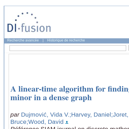
Recherche avancée
|
Historique de recherche
A linear-time algorithm for findi
minor in a dense graph
par
Dujmović, Vida V.
;Harvey, Daniel
;Joret
Bruce
;Wood, David
Référence
SIAM journal on discrete mathem