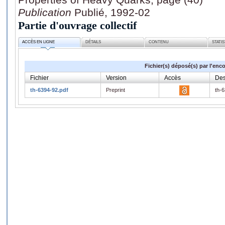
Publication
Publié, 1992-02
Partie d'ouvrage collectif
ACCÈS EN LIGNE
DÉTAILS
CONTENU
STATI
Fichier(s) déposé(s) par l'enc
Fichier
Version
Accès
Des
th-6394-92.pdf
Preprint
th-