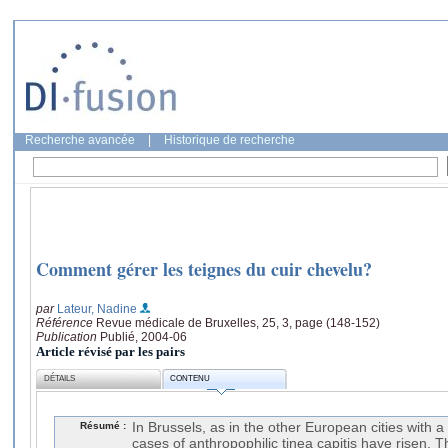
Recherche avancée
|
Historique de recherche
Comment gérer les teignes du cuir chevelu?
par
Lateur, Nadine
Référence
Revue médicale de Bruxelles, 25, 3, page (148-152)
Publication
Publié, 2004-06
Article révisé par les pairs
DÉTAILS
CONTENU
Résumé :
In Brussels, as in the other European cities with a
cases of anthropophilic tinea capitis have risen. Th