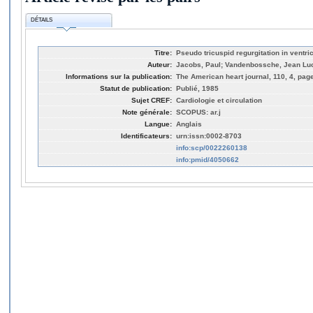
DÉTAILS
Titre:
Pseudo tricuspid regurgitation in ventri
Auteur:
Jacobs, Paul; Vandenbossche, Jean Luc
Informations sur la publication:
The American heart journal, 110, 4, pag
Statut de publication:
Publié, 1985
Sujet CREF:
Cardiologie et circulation
Note générale:
SCOPUS: ar.j
Langue:
Anglais
Identificateurs:
urn:issn:0002-8703
info:scp/0022260138
info:pmid/4050662