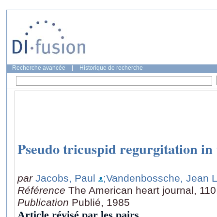
Recherche avancée
|
Historique de recherche
Pseudo tricuspid regurgitation in
par
Jacobs, Paul
;Vandenbossche, Jean 
Référence
The American heart journal, 110
Publication
Publié, 1985
Article révisé par les pairs