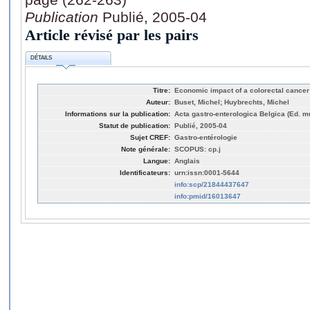
Publication
Publié, 2005-04
Article révisé par les pairs
DÉTAILS
Titre:
Economic impact of a colorectal cance
Auteur:
Buset, Michel; Huybrechts, Michel
Informations sur la publication:
Acta gastro-enterologica Belgica (Ed. mu
Statut de publication:
Publié, 2005-04
Sujet CREF:
Gastro-entérologie
Note générale:
SCOPUS: cp.j
Langue:
Anglais
Identificateurs:
urn:issn:0001-5644
info:scp/21844437647
info:pmid/16013647