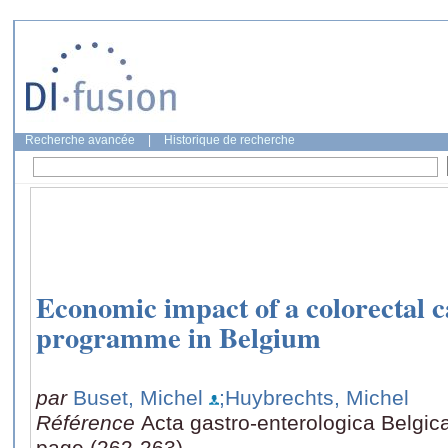
Recherche avancée
|
Historique de recherche
Economic impact of a colorectal 
programme in Belgium
par
Buset, Michel
;Huybrechts, Michel
Référence
Acta gastro-enterologica Belgica 
page (262-263)