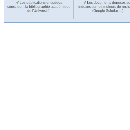
Les publications encodées
Les documents déposés so
constituent la bibliographie académique
indexés par les moteurs de rech
de l'Université.
(Google Scholar,…).