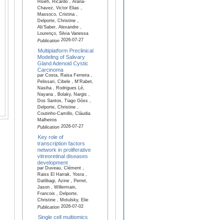
Hsieh, Ricardo , Arana-
Chavez, Victor Elias ,
Massoco, Cristina ,
Delporte, Christine ,
Ab’Saber, Alexandre ,
Lourenço, Silvia Vanessa
2026-07-27
Publication
Multiplatform Preclinical
Modeling of Salivary
Gland Adenoid Cystic
Carcinoma
par Costa, Raisa Ferreira ,
Pelissari, Cibele , M'Rabet,
Nasiha , Rodrigues Lé,
Nayana , Bolaky, Nargis ,
Dos Santos, Tiago Góss ,
Delporte, Christine ,
Coutinho-Camillo, Cláudia
Malheiros
2026-07-27
Publication
Key role of
transcription factors
network in proliferative
vitreoretinal diseases
development
par Duveau, Clément ,
Raiss El Harrak, Yosra ,
Datlibagi, Azine , Perret,
Jason , Willermain,
Francois , Delporte,
Christine , Motulsky, Elie
2026-07-02
Publication
Single cell multiomics