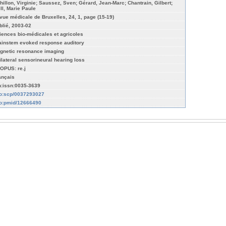
hillon, Virginie; Saussez, Sven; Gérard, Jean-Marc; Chantrain, Gilbert;
ill, Marie Paule
vue médicale de Bruxelles, 24, 1, page (15-19)
blié, 2003-02
iences bio-médicales et agricoles
ainstem evoked response auditory
gnetic resonance imaging
ilateral sensorineural hearing loss
OPUS: re.j
ançais
n:issn:0035-3639
fo:scp/0037293027
fo:pmid/12666490