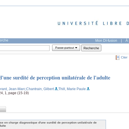
herche
Mon DI-fusion
|
À 
Passe-partout
Citer
'une surdité de perception unilatérale de l'adulte
érard, Jean-Marc
;Chantrain, Gilbert
;Thill, Marie Paule
4, 1, page (15-19)
ise en charge diagnostique d'une surdité de perception unilatérale de
dulte