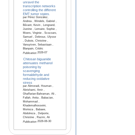
unravel the
transcription networks
controlling the different
EMT tumor states.
par Pérez González,
Andrea , Windels, Gabriel ,
Bévant, Kevin , Lengrand,
Justine , Lemaire, Sophie ,
Moers, Virginie , Scozzaro,
Samuel , Debroux, Ulysse
, Dubois, Christine ,
Vanuytven, Sebastiaan ,
Blanpain, Cédric
2026-07
Publication
Chitosan biguanide
attenuates methanol
poisoning by
scavenging
formaldehyde and
reducing oxidative
stress
par Alimoradi, Houman ,
Abrishami, Amir ,
Ghaffarian-Bahraman, Ali ,
Fallah, Anita , Babacian,
Mohammad ,
Khademalhosseini,
Morteza , Babaee,
Abdolreza , Delporte,
Christine , Razmi, Ali
2026-06-30
Publication