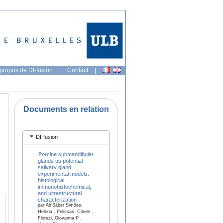
propos de DI-fusion
|
Contact
|
Documents en relation
DI-fusion
Porcine submandibular
glands as potential
salivary gland
experimental models:
histological,
immunohistochemical,
and ultrastructural
characterization
par Ab’Sáber Simões,
Helena , Pelissari, Cibele ,
Florezi, Giovanna P ,