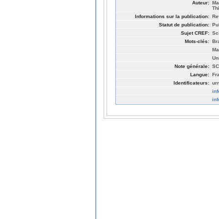
Auteur:
Ma
Th
Informations sur la publication:
Re
Statut de publication:
Pu
Sujet CREF:
Sc
Mots-clés:
Br
Ma
Un
Note générale:
SC
Langue:
Fr
Identificateurs:
ur
in
in