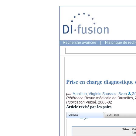
Recherche avancée
|
Historique de rec
Prise en charge diagnostique d
par
Mahillon, Virginie
;Saussez, Sven
;G
Référence
Revue médicale de Bruxelles, 2
Publication
Publié, 2003-02
Article révisé par les pairs
DÉTAILS
CONTENU
Titre:
Pr
l'a