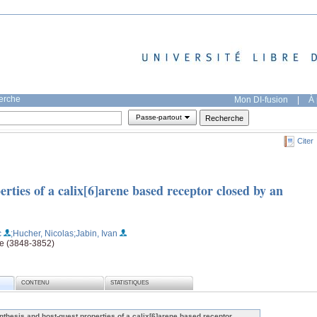
herche
Mon DI-fusion
|
À 
Passe-partout
Citer
erties of a calix[6]arene based receptor closed by an
c
;Hucher, Nicolas
;Jabin, Ivan
age (3848-3852)
CONTENU
STATISTIQUES
nthesis and host-guest properties of a calix[6]arene based receptor