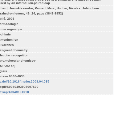
osed by an internal ion-paired cap
chard, Jean-Alexandre; Pamart, Marc; Hucher, Nicolas; Jabin, Ivan
trahedron letters, 49, 24, page (3848-3852)
blié, 2008
armacologie
imie organique
ochimie
monium ion
lixarenes
st-guest chemistry
lecular recognition
pramolecular chemistry
OPUS: ar.j
glais
n:issn:0040-4039
fo:doi/10.1016/j.tetlet.2008.04.085
fo:pii/S0040403908007600
fo:scp/43049161018