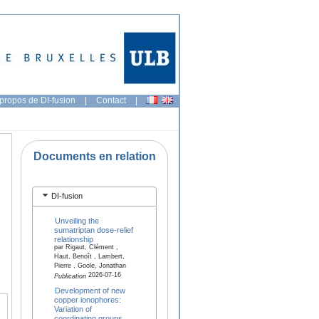
propos de DI-fusion
|
Contact
|
Documents en relation
DI-fusion
Unveiling the
sumatriptan dose-relief
relationship
par Rigaut, Clément ,
Haut, Benoît , Lambert,
Pierre , Goole, Jonathan
2026-07-16
Publication
Development of new
copper ionophores:
Variation of
coordinating groups