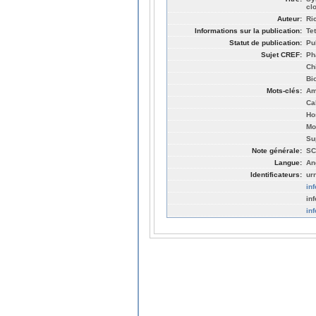
cl
Auteur:
Ri
Informations sur la publication:
Te
Statut de publication:
Pu
Sujet CREF:
Ph
Ch
Bi
Mots-clés:
Am
Ca
Ho
Mo
Su
Note générale:
SC
Langue:
An
Identificateurs:
ur
in
in
in