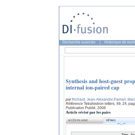
Recherche avancée
|
Historique de rec
Synthesis and host-guest prop
internal ion-paired cap
par
Richard, Jean-Alexandre
;Pamart, Mar
Référence
Tetrahedron letters, 49, 24, p
Publication
Publié, 2008
Article révisé par les pairs
ACCÈS EN LIGNE
DÉTAILS
Titre:
Sy