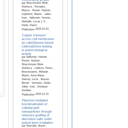
par Weyckmans Mele,
Gianluca , Konopka,
Marcin , Renier, Nathan ,
Lepeintre, Martin , Jabin,
Ivan , Valkenier, Hennie ,
Vanhalle, Lucas L.V. ,
Harbi, Haron
2025-10-23
Publication
Copper transport
across cell membranes
by calix[4]arene-based
cationophores leading
to potent biological
activity
par Valkenier, Hennie ,
Renier, Nathan ,
Weyckmans Mele,
Gianluca , Lelièvre, Pierre ,
Boeckstaens, Mélanie ,
Marini, Anna Maria ,
Sancey, Lucie , Busser,
Benoit , Veronesi, Giulia ,
Jabin, Ivan , Deniaud,
Aurélien
2025-12-15
Publication
Plasmon-mediated
functionalization of
colloidal gold
nanoparticles through
reductive grafting of
diazonium salts under
pulsed laser irradiation
par Gosselin, Bryan ,