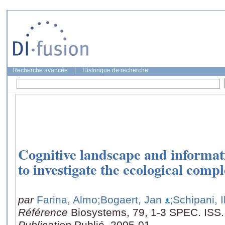
Recherche avancée
|
Historique de recherche
Cognitive landscape and informat
to investigate the ecological compl
par
Farina, Almo
;Bogaert, Jan
;Schipani, 
Référence
Biosystems, 79, 1-3 SPEC. ISS.
Publication
Publié, 2005-01