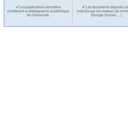
Les publications encodées
Les documents déposés so
constituent la bibliographie académique
indexés par les moteurs de rech
de l'Université.
(Google Scholar,…).