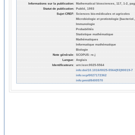
Informations sur la publication:
Mathematical biosciences, 117, 1-2, pag
Statut de publication:
Publié, 1993
Sujet CREF:
Sciences bio-médicales et agricoles
Microbiologie et protistologie [bacteriol
Immunologie
Probabilités
Statistique mathématique
Mathématiques
Informatique mathématique
Biologie
Note générale:
SCOPUS: re.j
Langue:
Anglais
Identificateurs:
urn:issn:0025-5564
info:doi/10.1016/0025-5564(93)90019-7
info:scp/0027172362
info:pmid/8400570