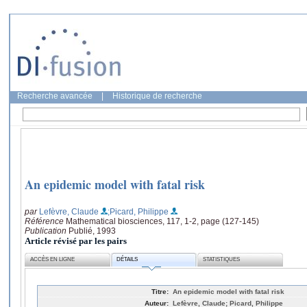
Recherche avancée
|
Historique de recherche
An epidemic model with fatal risk
par
Lefèvre, Claude
;Picard, Philippe
Référence
Mathematical biosciences, 117, 1-2, page (127-145)
Publication
Publié, 1993
Article révisé par les pairs
ACCÈS EN LIGNE
DÉTAILS
STATISTIQUES
Titre:
An epidemic model with fatal risk
Auteur:
Lefèvre, Claude; Picard, Philippe