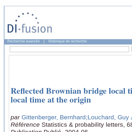
Recherche avancée
|
Historique de recherche
Reflected Brownian bridge local t
local time at the origin
par
Gittenberger, Bernhard
;Louchard, Guy
Référence
Statistics & probability letters, 
Publication
Publié, 2004-06