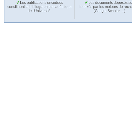
Les publications encodées
Les documents déposés so
constituent la bibliographie académique
indexés par les moteurs de rech
de l'Université.
(Google Scholar,…).