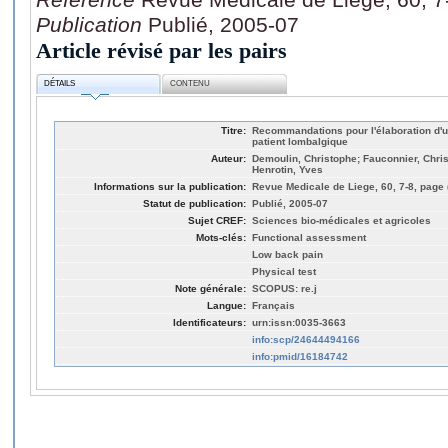
Publication
Publié, 2005-07
Article révisé par les pairs
DÉTAILS
CONTENU
Titre:
Recommandations pour l'élaboration d'u
patient lombalgique
Auteur:
Demoulin, Christophe; Fauconnier, Chr
Henrotin, Yves
Informations sur la publication:
Revue Medicale de Liege, 60, 7-8, page 
Statut de publication:
Publié, 2005-07
Sujet CREF:
Sciences bio-médicales et agricoles
Mots-clés:
Functional assessment
Low back pain
Physical test
Note générale:
SCOPUS: re.j
Langue:
Français
Identificateurs:
urn:issn:0035-3663
info:scp/24644494166
info:pmid/16184742