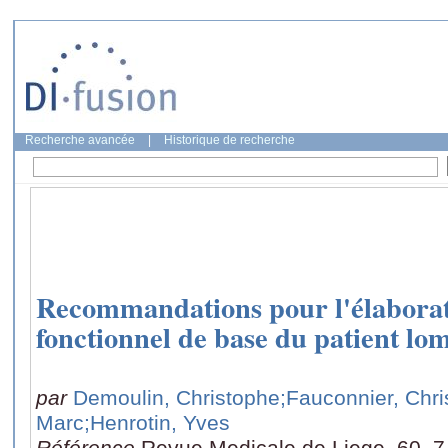
Recherche avancée
|
Historique de recherche
Recommandations pour l'élaborat
fonctionnel de base du patient lo
par
Demoulin, Christophe
;Fauconnier, Chr
Marc
;Henrotin, Yves
Référence
Revue Medicale de Liege, 60, 7