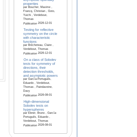
properties
par Boucher, Maxime ,
Francq, Christian , Goto,
Yuichi , Verdebout,
Thomas
2026-12-01
Publication
Testing for reflective
symmetry on the circle
with characteristic
functions
par Brécheteau, Claire ,
Verdebout, Thomas
2026-12-01
Publication
On a class of Sobolev
tests for symmetry of
directions, their
detection thresholds,
and asymptotic powers
par García-Portugués,
Eduardo , Verdebout,
Thomas , Paindaveine,
Davy
2026-08-01
Publication
High-dimensional
Sobolev tests on
hyperspheres
par Ebner, Bruno , García-
Portugués, Eduardo ,
Verdebout, Thomas
2026-08-01
Publication