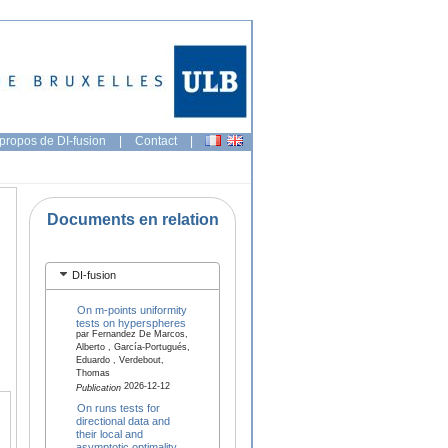
propos de DI-fusion
|
Contact
|
Documents en relation
DI-fusion
On m-points uniformity
tests on hyperspheres
par Fernandez De Marcos,
Alberto , García-Portugués,
Eduardo , Verdebout,
Thomas
2026-12-12
Publication
On runs tests for
directional data and
their local and
asymptotic optimality