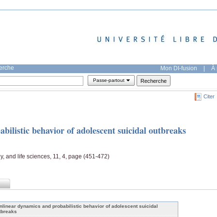
herche
Mon DI-fusion
|
À 
Passe-partout
Citer
ilistic behavior of adolescent suicidal outbreaks
, and life sciences, 11, 4, page (451-472)
nlinear dynamics and probabilistic behavior of adolescent suicidal
tbreaks