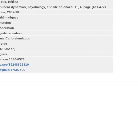
colis, Hélène
nlinear dynamics, psychology, and life sciences, 11, 4, page (451-472)
blié, 2007-10
thématiques
ntagion
operation
gistic equation
nte Carlo simulation
icide
OPUS: ar.j
glais
n:issn:1090-0578
fo:scp/35248822810
fo:pmid/17697566