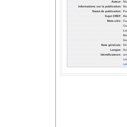
Auteur:
Ni
Informations sur la publication:
No
Statut de publication:
Pu
Sujet CREF:
Ma
Mots-clés:
Co
Co
Lo
Mo
Su
Note générale:
SC
Langue:
An
Identificateurs:
ur
in
in