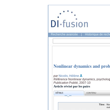
Recherche avancée
|
Historique de rec
Nonlinear dynamics and probab
par
Nicolis, Hélène
Référence
Nonlinear dynamics, psychology
Publication
Publié, 2007-10
Article révisé par les pairs
DÉTAILS
CONTENU
Titre:
No
ou