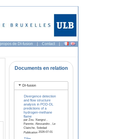
propos de DI-fusion
|
Contact
|
Documents en relation
DI-fusion
Divergence detection
and flow structure
analysis in POD-DL
predictions of a
hydrogen-methane
flame
par Zou, Xiangrui ,
Parente, Alessandro , Le
Clainche, Soledad
2026-07-01
Publication
Tête