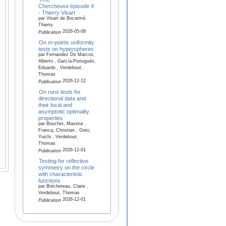
Chercheuse:épisode 4
- Thierry Visart
par Visart de Bocarmé,
Thierry
2026-05-08
Publication
On m-points uniformity
tests on hyperspheres
par Fernandez De Marcos,
Alberto , García-Portugués,
Eduardo , Verdebout,
Thomas
2026-12-12
Publication
On runs tests for
directional data and
their local and
asymptotic optimality
properties
par Boucher, Maxime ,
Francq, Christian , Goto,
Yuichi , Verdebout,
Thomas
2026-12-01
Publication
Testing for reflective
symmetry on the circle
with characteristic
functions
par Brécheteau, Claire ,
Verdebout, Thomas
2026-12-01
Publication