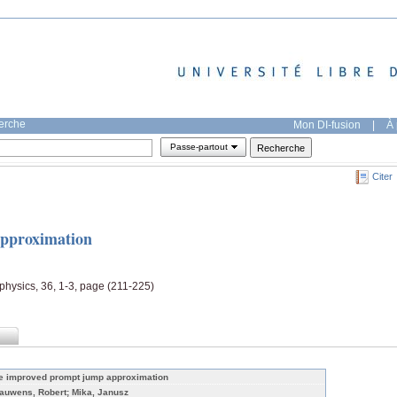
herche
Mon DI-fusion
|
À 
Passe-partout
Citer
pproximation
 physics, 36, 1-3, page (211-225)
e improved prompt jump approximation
auwens, Robert; Mika, Janusz