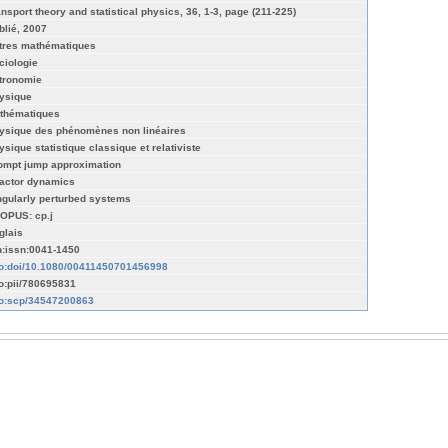
ansport theory and statistical physics, 36, 1-3, page (211-225)
blié, 2007
tres mathématiques
ciologie
tronomie
ysique
thématiques
ysique des phénomènes non linéaires
ysique statistique classique et relativiste
ompt jump approximation
actor dynamics
ngularly perturbed systems
OPUS: cp.j
glais
n:issn:0041-1450
fo:doi/10.1080/00411450701456998
fo:pii/780695831
fo:scp/34547200863