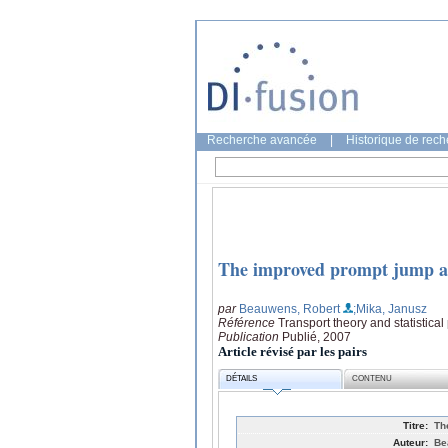
Recherche avancée
|
Historique de rec
The improved prompt jump a
par
Beauwens, Robert
;Mika, Janusz
Référence
Transport theory and statistical
Publication
Publié, 2007
Article révisé par les pairs
DÉTAILS
CONTENU
Titre:
Th
Auteur:
Be