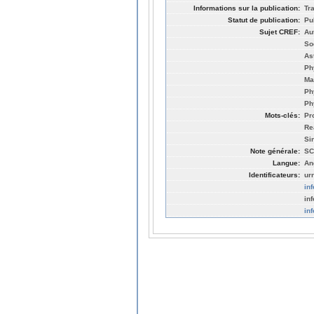
Informations sur la publication:
Tr
Statut de publication:
Pu
Sujet CREF:
Au
So
As
Ph
Ma
Ph
Ph
Mots-clés:
Pr
Re
Si
Note générale:
SC
Langue:
An
Identificateurs:
ur
in
in
in