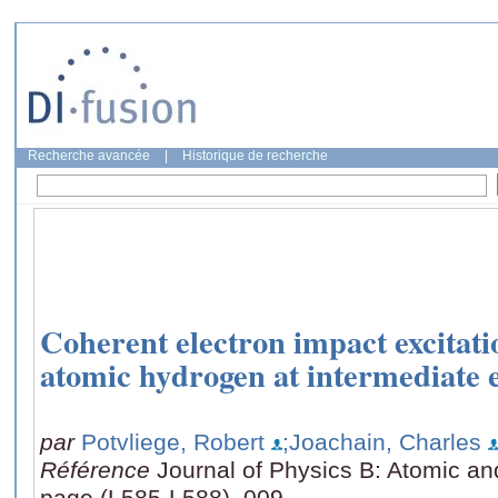
Recherche avancée
|
Historique de recherche
Coherent electron impact excitatio
atomic hydrogen at intermediate 
par
Potvliege, Robert
;Joachain, Charles
Référence
Journal of Physics B: Atomic an
page (L585-L588), 009