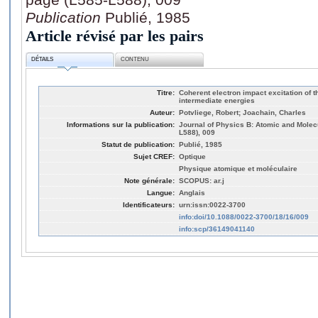
Publication
Publié, 1985
Article révisé par les pairs
DÉTAILS
CONTENU
Titre:
Coherent electron impact excitation of t
intermediate energies
Auteur:
Potvliege, Robert; Joachain, Charles
Informations sur la publication:
Journal of Physics B: Atomic and Molecu
L588), 009
Statut de publication:
Publié, 1985
Sujet CREF:
Optique
Physique atomique et moléculaire
Note générale:
SCOPUS: ar.j
Langue:
Anglais
Identificateurs:
urn:issn:0022-3700
info:doi/10.1088/0022-3700/18/16/009
info:scp/36149041140