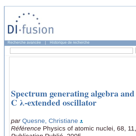
Recherche avancée
|
Historique de recherche
Spectrum generating algebra and c
C λ-extended oscillator
par
Quesne, Christiane
Référence
Physics of atomic nuclei, 68, 1
Publication
Publié, 2005