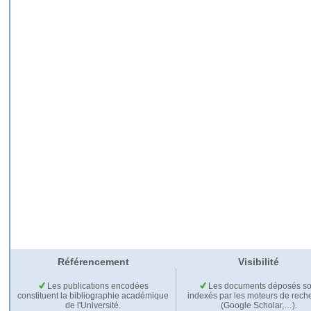
Référencement
Visibilité
Les publications encodées
Les documents déposés so
constituent la bibliographie académique
indexés par les moteurs de rech
de l'Université.
(Google Scholar,…).