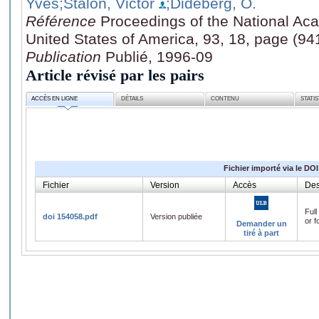
Yves
;Stalon, Victor
;Dideberg, O.
Référence
Proceedings of the National Ac
United States of America, 93, 18, page (9
Publication
Publié, 1996-09
Article révisé par les pairs
ACCÈS EN LIGNE
DÉTAILS
CONTENU
STATI
Fichier importé via le DOI
Fichier
Version
Accès
Des
Full
doi 154058.pdf
Version publiée
or f
Demander un
tiré à part