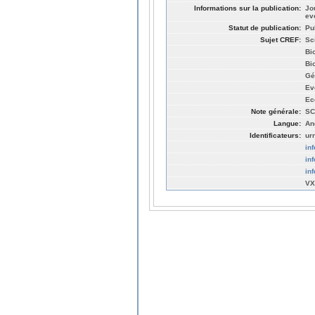
Informations sur la publication:
Jo
ev
Statut de publication:
Pu
Sujet CREF:
Sc
Bi
Bi
Gé
Ev
Ec
Note générale:
SC
Langue:
An
Identificateurs:
ur
in
in
in
VX