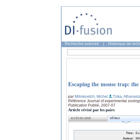
Recherche avancée
|
Historique de rec
Escaping the mouse trap: the 
par
Milinkovitch, Michel
;Tzika, Athanasi
Référence
Journal of experimental zoolog
Publication
Publié, 2007-07
Article révisé par les pairs
ACCÈS EN LIGNE
DÉTAILS
Titre:
Es
Auteur:
Mi