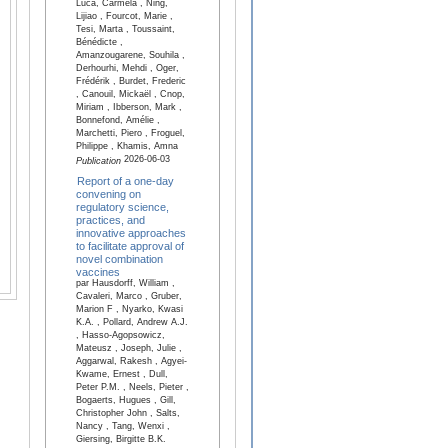
Luca, Carmela , Ning,
Lijiao , Fourcot, Marie ,
Tesi, Marta , Toussaint,
Bénédicte ,
Amanzougarene, Souhila ,
Derhourhi, Mehdi , Oger,
Frédérik , Burdet, Frederic
, Canouil, Mickaël , Cnop,
Miriam , Ibberson, Mark ,
Bonnefond, Amélie ,
Marchetti, Piero , Froguel,
Philippe , Khamis, Amna
2026-06-03
Publication
Report of a one-day
convening on
regulatory science,
practices, and
innovative approaches
to facilitate approval of
novel combination
vaccines
par Hausdorff, William ,
Cavaleri, Marco , Gruber,
Marion F , Nyarko, Kwasi
K.A. , Pollard, Andrew A.J.
, Hasso-Agopsowicz,
Mateusz , Joseph, Julie ,
Aggarwal, Rakesh , Agyei-
Kwame, Ernest , Dull,
Peter P.M. , Neels, Pieter ,
Bogaerts, Hugues , Gill,
Christopher John , Salts,
Nancy , Tang, Wenxi ,
Giersing, Birgitte B.K.