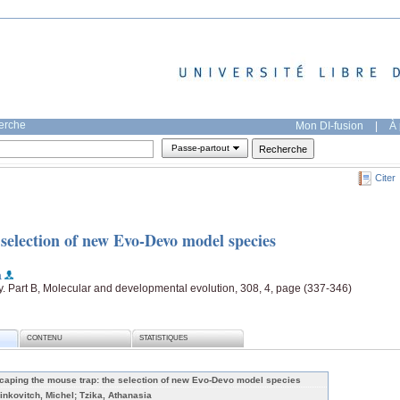
herche
Mon DI-fusion
|
À 
Passe-partout
Citer
selection of new Evo-Devo model species
a
y. Part B, Molecular and developmental evolution, 308, 4, page (337-346)
CONTENU
STATISTIQUES
caping the mouse trap: the selection of new Evo-Devo model species
linkovitch, Michel; Tzika, Athanasia