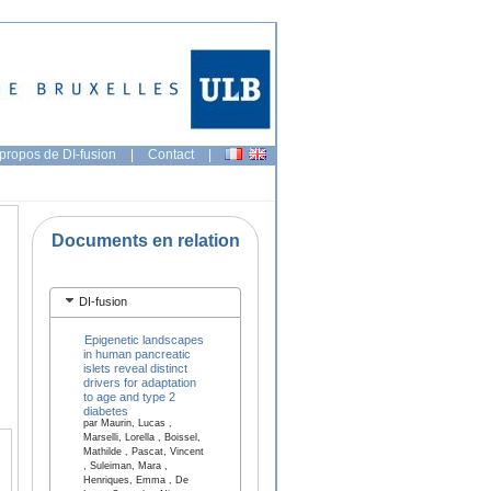
propos de DI-fusion
|
Contact
|
Documents en relation
DI-fusion
Epigenetic landscapes
in human pancreatic
islets reveal distinct
drivers for adaptation
to age and type 2
diabetes
par Maurin, Lucas ,
Marselli, Lorella , Boissel,
Mathilde , Pascat, Vincent
, Suleiman, Mara ,
Henriques, Emma , De