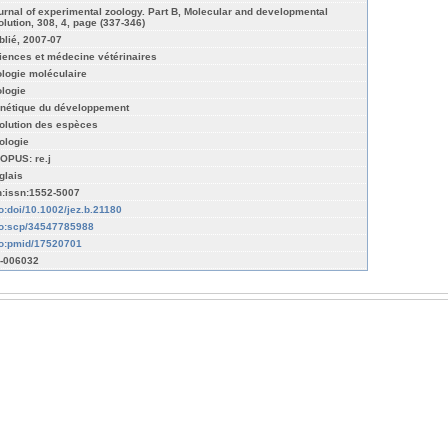
urnal of experimental zoology. Part B, Molecular and developmental
olution, 308, 4, page (337-346)
blié, 2007-07
iences et médecine vétérinaires
ologie moléculaire
ologie
nétique du développement
olution des espèces
ologie
OPUS: re.j
glais
n:issn:1552-5007
fo:doi/10.1002/jez.b.21180
fo:scp/34547785988
fo:pmid/17520701
-006032