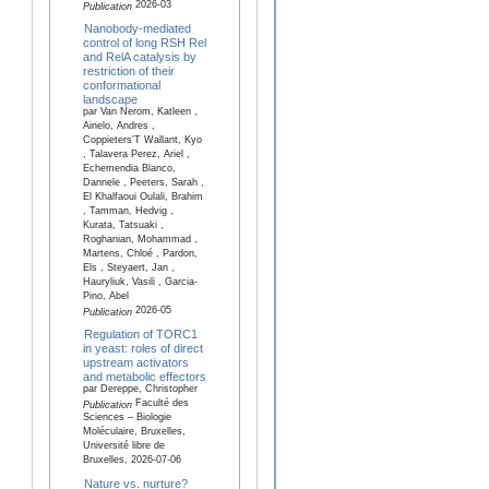
2026-03
Publication
Nanobody-mediated
control of long RSH Rel
and RelA catalysis by
restriction of their
conformational
landscape
par Van Nerom, Katleen ,
Ainelo, Andres ,
Coppieters'T Wallant, Kyo
, Talavera Perez, Ariel ,
Echemendia Blanco,
Dannele , Peeters, Sarah ,
El Khalfaoui Oulali, Brahim
, Tamman, Hedvig ,
Kurata, Tatsuaki ,
Roghanian, Mohammad ,
Martens, Chloé , Pardon,
Els , Steyaert, Jan ,
Hauryliuk, Vasili , Garcia-
Pino, Abel
2026-05
Publication
Regulation of TORC1
in yeast: roles of direct
upstream activators
and metabolic effectors
par Dereppe, Christopher
Faculté des
Publication
Sciences – Biologie
Moléculaire, Bruxelles,
Université libre de
Bruxelles, 2026-07-06
Nature vs. nurture?