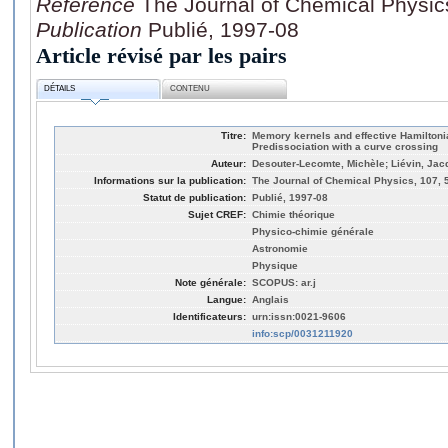
Référence
The Journal of Chemical Physic
Publication
Publié, 1997-08
Article révisé par les pairs
DÉTAILS
CONTENU
Titre:
Memory kernels and effective Hamiltoni
Predissociation with a curve crossing
Auteur:
Desouter-Lecomte, Michèle; Liévin, Ja
Informations sur la publication:
The Journal of Chemical Physics, 107, 
Statut de publication:
Publié, 1997-08
Sujet CREF:
Chimie théorique
Physico-chimie générale
Astronomie
Physique
Note générale:
SCOPUS: ar.j
Langue:
Anglais
Identificateurs:
urn:issn:0021-9606
info:scp/0031211920