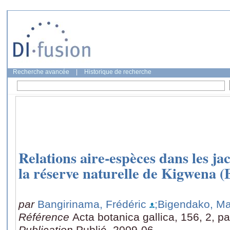
Recherche avancée
|
Historique de recherche
Relations aire-espèces dans les j
la réserve naturelle de Kigwena 
par
Bangirinama, Frédéric
;Bigendako, Ma
Référence
Acta botanica gallica, 156, 2, p
Publication
Publié, 2009-06