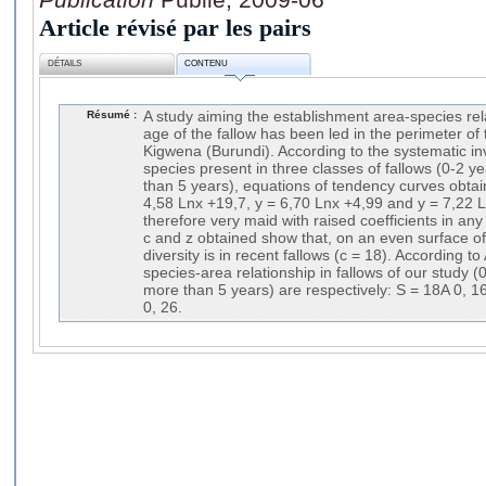
Article révisé par les pairs
DÉTAILS
CONTENU
Résumé :
A study aiming the establishment area-species rel
age of the fallow has been led in the perimeter of 
Kigwena (Burundi). According to the systematic inv
species present in three classes of fallows (0-2 
than 5 years), equations of tendency curves obtai
4,58 Lnx +19,7, y = 6,70 Lnx +4,99 and y = 7,22 
therefore very maid with raised coefficients in any
c and z obtained show that, on an even surface of 
diversity is in recent fallows (c = 18). According t
species-area relationship in fallows of our study 
more than 5 years) are respectively: S = 18A 0, 16
0, 26.