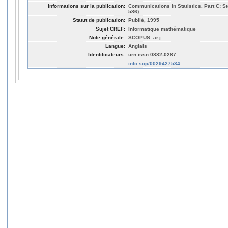
Informations sur la publication:
Communications in Statistics. Part C: St
586)
Statut de publication:
Publié, 1995
Sujet CREF:
Informatique mathématique
Note générale:
SCOPUS: ar.j
Langue:
Anglais
Identificateurs:
urn:issn:0882-0287
info:scp/0029427534