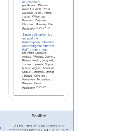
development
par Duveau, Clément ,
Raiss El Harrak, Yosra ,
Datlibagi, Azine , Perret,
Jason , Willermain,
Francois , Delporte,
Christine , Motulsky, Elie
2026-07-02
Publication
Single cell multiomics
unravel the
transcription networks
controlling the different
EMT tumor states.
par Pérez González,
Andrea , Windels, Gabriel ,
Bévant, Kevin , Lengrand,
Justine , Lemaire, Sophie ,
Moers, Virginie , Scozzaro,
Samuel , Debroux, Ulysse
, Dubois, Christine ,
Vanuytven, Sebastiaan ,
Blanpain, Cédric
2026-07
Publication
Facilité
Les listes de publications sont
u
compatibles avec le CV-ULB, le FNRS