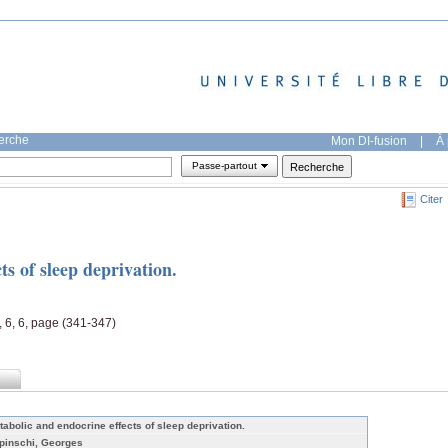
herche
Mon DI-fusion
|
À 
Passe-partout
Citer
ts of sleep deprivation.
 6, 6, page (341-347)
tabolic and endocrine effects of sleep deprivation.
pinschi, Georges