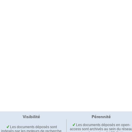
Visibilité
Pérennité
Les documents déposés en open-
Les documents déposés sont
access sont archivés au sein du résea
indexés par les moteurs de recherche