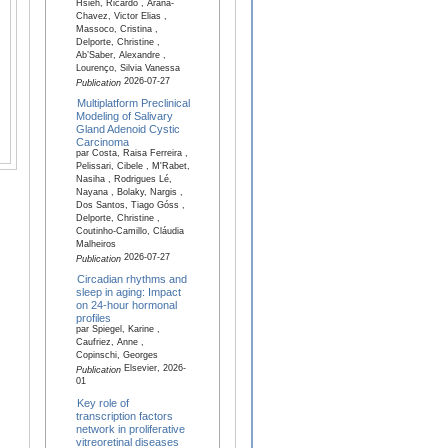
Hsieh, Ricardo , Arana-
Chavez, Victor Elias ,
Massoco, Cristina ,
Delporte, Christine ,
Ab’Saber, Alexandre ,
Lourenço, Silvia Vanessa
2026-07-27
Publication
Multiplatform Preclinical
Modeling of Salivary
Gland Adenoid Cystic
Carcinoma
par Costa, Raisa Ferreira ,
Pelissari, Cibele , M'Rabet,
Nasiha , Rodrigues Lé,
Nayana , Bolaky, Nargis ,
Dos Santos, Tiago Góss ,
Delporte, Christine ,
Coutinho-Camillo, Cláudia
Malheiros
2026-07-27
Publication
Circadian rhythms and
sleep in aging: Impact
on 24-hour hormonal
profiles
par Spiegel, Karine ,
Caufriez, Anne ,
Copinschi, Georges
Elsevier, 2026-
Publication
01
Key role of
transcription factors
network in proliferative
vitreoretinal diseases