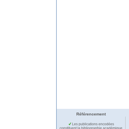
Référencement
Les publications encodées
constituent la bibliographie académique