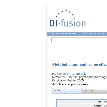
Recherche avancée
|
Historique de rec
Metabolic and endocrine effec
par
Copinschi, Georges
Référence
Essential psychopharmacology,
Publication
Publié, 2005
Article révisé par les pairs
DÉTAILS
CONTENU
Titre:
Me
Auteur:
Co