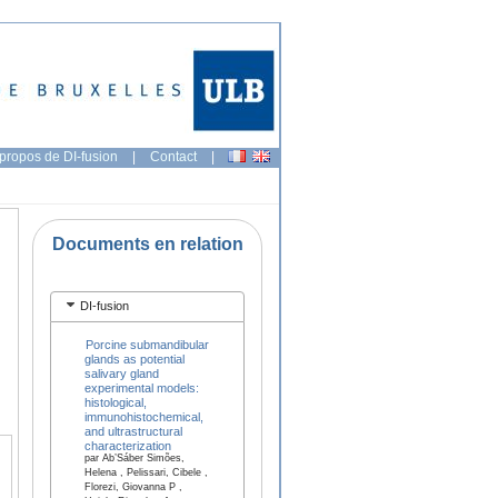
propos de DI-fusion
|
Contact
|
Documents en relation
DI-fusion
Porcine submandibular
glands as potential
salivary gland
experimental models:
histological,
immunohistochemical,
and ultrastructural
characterization
par Ab’Sáber Simões,
Helena , Pelissari, Cibele ,
Florezi, Giovanna P ,