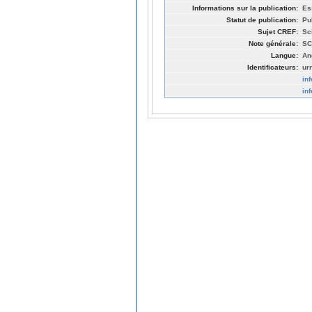
Informations sur la publication:
Es
Statut de publication:
Pu
Sujet CREF:
Sc
Note générale:
SC
Langue:
An
Identificateurs:
ur
in
in