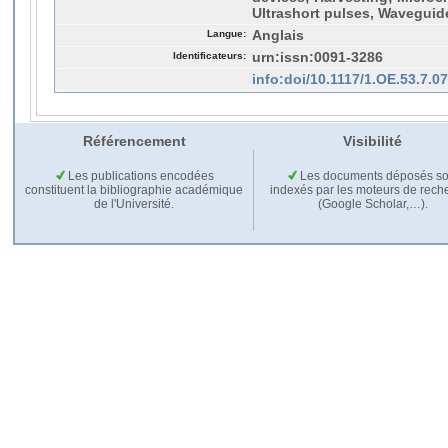
Ultrashort pulses, Waveguid
Langue:
Anglais
Identificateurs:
urn:issn:0091-3286
info:doi/10.1117/1.OE.53.7.0
Référencement
Visibilité
Les publications encodées
Les documents déposés so
constituent la bibliographie académique
indexés par les moteurs de rech
de l'Université.
(Google Scholar,…).