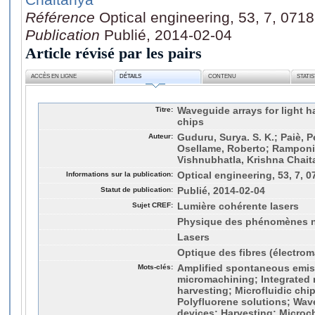
Référence
Optical engineering, 53, 7, 071
Publication
Publié, 2014-02-04
Article révisé par les pairs
ACCÈS EN LIGNE
DÉTAILS
CONTENU
STATI
Titre:
Waveguide arrays for light ha
chips
Auteur:
Guduru, Surya. S. K.; Paiè, P
Osellame, Roberto; Ramponi, R
Vishnubhatla, Krishna Chait
Informations sur la publication:
Optical engineering, 53, 7, 
Statut de publication:
Publié, 2014-02-04
Sujet CREF:
Lumière cohérente lasers
Physique des phénomènes n
Lasers
Optique des fibres (électro
Mots-clés:
Amplified spontaneous emis
micromachining; Integrated m
harvesting; Microfluidic chi
Polyfluorene solutions; Wave
devices; Harvesting; Microc