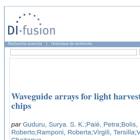
Recherche avancée
|
Historique de recherche
Waveguide arrays for light harvest
chips
par
Guduru, Surya. S. K.
;Paiè, Petra
;Bolis
Roberto
;Ramponi, Roberta
;Virgili, Tersilla
;
Chaitanya