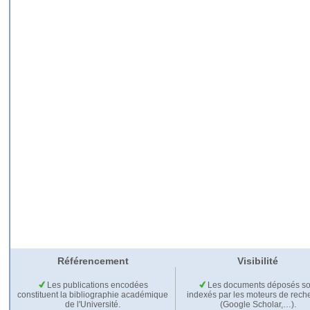
Référencement
Visibilité
Les publications encodées
Les documents déposés so
constituent la bibliographie académique
indexés par les moteurs de rech
de l'Université.
(Google Scholar,…).