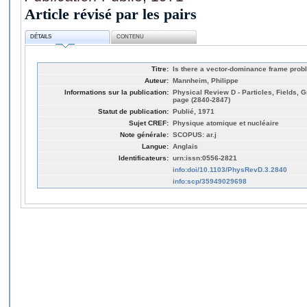
Article révisé par les pairs
DÉTAILS
CONTENU
Titre:
Is there a vector-dominance frame pro
Auteur:
Mannheim, Philippe
Informations sur la publication:
Physical Review D - Particles, Fields, G
page (2840-2847)
Statut de publication:
Publié, 1971
Sujet CREF:
Physique atomique et nucléaire
Note générale:
SCOPUS: ar.j
Langue:
Anglais
Identificateurs:
urn:issn:0556-2821
info:doi/10.1103/PhysRevD.3.2840
info:scp/35949029698