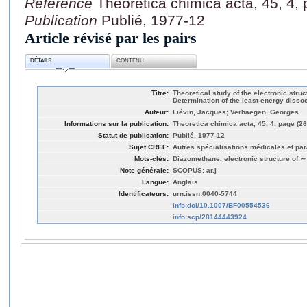
Référence
Theoretica chimica acta, 45, 4,
Publication
Publié, 1977-12
Article révisé par les pairs
DÉTAILS
CONTENU
Titre:
Theoretical study of the electronic struc
Determination of the least-energy disso
Auteur:
Liévin, Jacques; Verhaegen, Georges
Informations sur la publication:
Theoretica chimica acta, 45, 4, page (2
Statut de publication:
Publié, 1977-12
Sujet CREF:
Autres spécialisations médicales et pa
Mots-clés:
Diazomethane, electronic structure of ∼
Note générale:
SCOPUS: ar.j
Langue:
Anglais
Identificateurs:
urn:issn:0040-5744
info:doi/10.1007/BF00554536
info:scp/28144443924