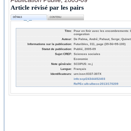
Article révisé par les pairs
DÉTAILS
CONTENU
Titre:
Pour en finir avec les encombrements: 
congestion
Auteur:
De Palma, André; Pahaut, Serge; Quinet
Informations sur la publication:
Futuribles, 311, page (39-56+99-100)
Statut de publication:
Publié, 2005-09
Sujet CREF:
Sciences sociales
Economie
Note générale:
SCOPUS: re.j
Langue:
Français
Identificateurs:
urn:issn:0337-307X
info:scp/24344452403
RePEc:ulb:ulbeco:2013/170209