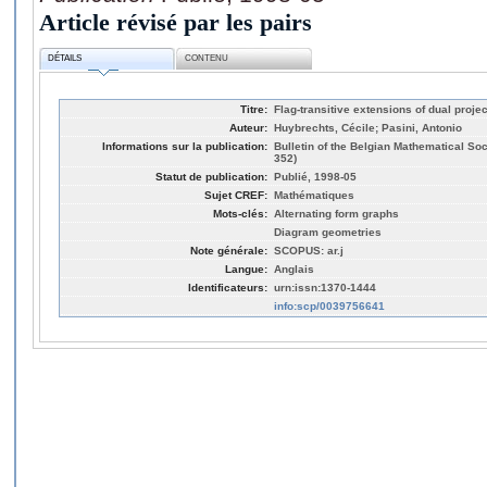
Article révisé par les pairs
DÉTAILS
CONTENU
Titre:
Flag-transitive extensions of dual proje
Auteur:
Huybrechts, Cécile; Pasini, Antonio
Informations sur la publication:
Bulletin of the Belgian Mathematical Soc
352)
Statut de publication:
Publié, 1998-05
Sujet CREF:
Mathématiques
Mots-clés:
Alternating form graphs
Diagram geometries
Note générale:
SCOPUS: ar.j
Langue:
Anglais
Identificateurs:
urn:issn:1370-1444
info:scp/0039756641