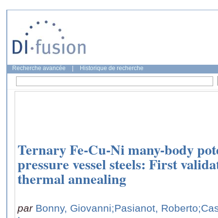
Recherche avancée
|
Historique de recherche
Ternary Fe-Cu-Ni many-body pote
pressure vessel steels: First valid
thermal annealing
par
Bonny, Giovanni
;Pasianot, Roberto
;Cas