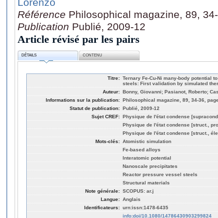
Lorenzo
Référence
Philosophical magazine, 89, 34
Publication
Publié, 2009-12
Article révisé par les pairs
DÉTAILS
CONTENU
Titre:
Ternary Fe-Cu-Ni many-body potential t
steels: First validation by simulated th
Auteur:
Bonny, Giovanni; Pasianot, Roberto; Cas
Informations sur la publication:
Philosophical magazine, 89, 34-36, pag
Statut de publication:
Publié, 2009-12
Sujet CREF:
Physique de l'état condense [supracond
Physique de l'état condense [struct., pro
Physique de l'état condense [struct., éle
Mots-clés:
Atomistic simulation
Fe-based alloys
Interatomic potential
Nanoscale precipitates
Reactor pressure vessel steels
Structural materials
Note générale:
SCOPUS: ar.j
Langue:
Anglais
Identificateurs:
urn:issn:1478-6435
info:doi/10.1080/14786430903299824