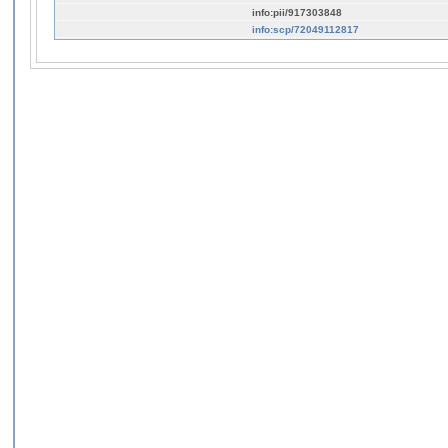
info:pii/917303848
info:scp/72049112817