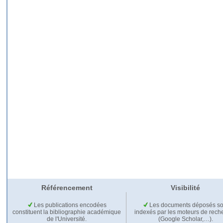
Référencement
Visibilité
Les publications encodées
Les documents déposés so
constituent la bibliographie académique
indexés par les moteurs de rech
de l'Université.
(Google Scholar,…).