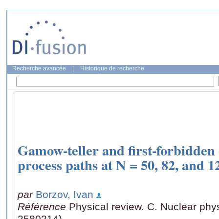
Recherche avancée
|
Historique de recherche
Gamow-teller and first-forbidden 
process paths at N = 50, 82, and 1
par
Borzov, Ivan
Référence
Physical review. C. Nuclear phy
2580214)