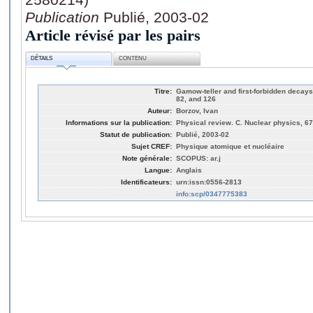
Publication
Publié, 2003-02
Article révisé par les pairs
DÉTAILS
CONTENU
Titre:
Gamow-teller and first-forbidden decays
82, and 126
Auteur:
Borzov, Ivan
Informations sur la publication:
Physical review. C. Nuclear physics, 6
Statut de publication:
Publié, 2003-02
Sujet CREF:
Physique atomique et nucléaire
Note générale:
SCOPUS: ar.j
Langue:
Anglais
Identificateurs:
urn:issn:0556-2813
info:scp/0347775383