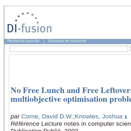
Recherche avancée
|
Historique de recherche
No Free Lunch and Free Leftover
multiobjective optimisation prob
par
Corne, David D.W.
;Knowles, Joshua
Référence
Lecture notes in computer scie
Publication
Publié, 2003