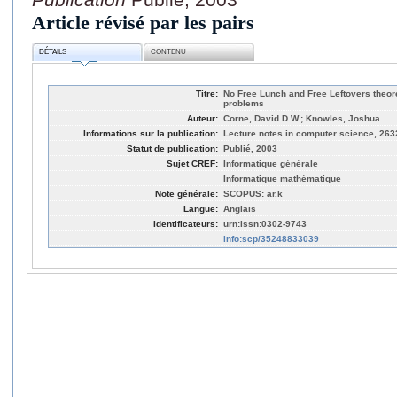
Article révisé par les pairs
DÉTAILS
CONTENU
Titre:
No Free Lunch and Free Leftovers theore
problems
Auteur:
Corne, David D.W.; Knowles, Joshua
Informations sur la publication:
Lecture notes in computer science, 263
Statut de publication:
Publié, 2003
Sujet CREF:
Informatique générale
Informatique mathématique
Note générale:
SCOPUS: ar.k
Langue:
Anglais
Identificateurs:
urn:issn:0302-9743
info:scp/35248833039