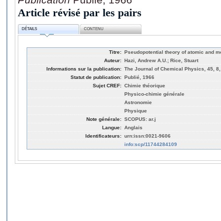
Article révisé par les pairs
DÉTAILS
CONTENU
Titre:
Pseudopotential theory of atomic and m
Auteur:
Hazi, Andrew A.U.; Rice, Stuart
Informations sur la publication:
The Journal of Chemical Physics, 45, 8
Statut de publication:
Publié, 1966
Sujet CREF:
Chimie théorique
Physico-chimie générale
Astronomie
Physique
Note générale:
SCOPUS: ar.j
Langue:
Anglais
Identificateurs:
urn:issn:0021-9606
info:scp/11744284109