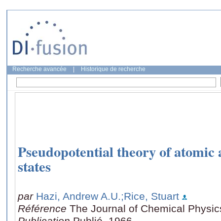
Recherche avancée
|
Historique de recherche
Pseudopotential theory of atomic
states
par
Hazi, Andrew A.U.
;Rice, Stuart
Référence
The Journal of Chemical Physic
Publication
Publié, 1966