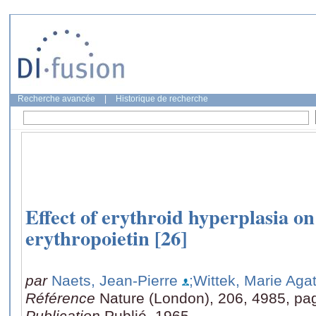
Recherche avancée
|
Historique de recherche
Effect of erythroid hyperplasia on 
erythropoietin [26]
par
Naets, Jean-Pierre
;Wittek, Marie Aga
Référence
Nature (London), 206, 4985, pa
Publication
Publié, 1965