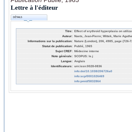
Lettre à l'éditeur
DÉTAILS
Titre:
Effect of erythroid hyperplasia on utiliza
Auteur:
Naets, Jean-Pierre; Wittek, Marie Agath
Informations sur la publication:
Nature (London), 206, 4985, page (726-7
Statut de publication:
Publié, 1965
Sujet CREF:
Médecine interne
Note générale:
SCOPUS: le.j
Langue:
Anglais
Identificateurs:
urn:issn:0028-0836
info:doi/10.1038/206726a0
info:scp/0001026469
info:pmid/5832864